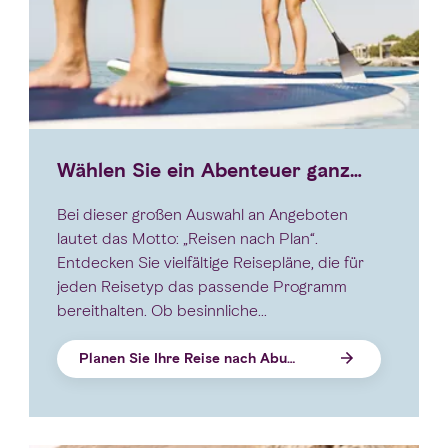
Wählen Sie ein Abenteuer ganz
nach Ihrem Geschmack
Bei dieser großen Auswahl an Angeboten
lautet das Motto: „Reisen nach Plan“.
Entdecken Sie vielfältige Reisepläne, die für
jeden Reisetyp das passende Programm
bereithalten. Ob besinnliche
Kulturunternehmung, actionreiche Abenteuer
in der Wüste, familienfreundlicher Inselspaß
Planen Sie Ihre Reise nach Abu
oder unübertroffener Luxus, beginnen Sie
Reisepläne
Dhabi
jetzt Ihre Reiseplanung.