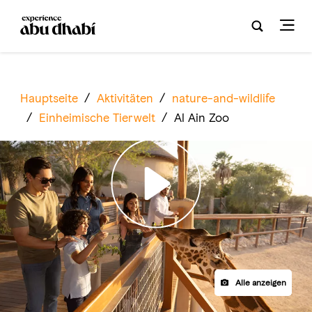
Hauptseite
/
Aktivitäten
/
nature-and-wildlife
/
Einheimische Tierwelt
/
Al Ain Zoo
Play
Alle anzeigen