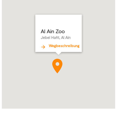
Name:
Al
Ain
Zoo
Address:
Jebel
Hafit,
Al Ain Zoo
Al
Jebel Hafit, Al Ain
Ain
Wegbeschreibung