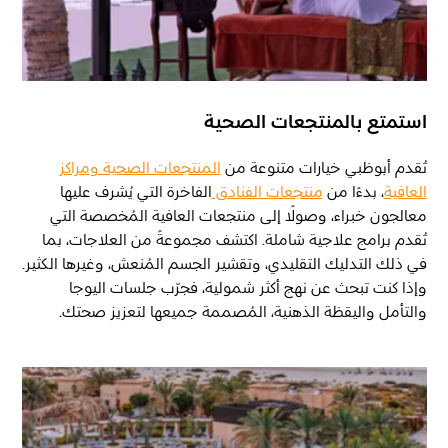
استمتع بالمنتجعات الصحية
تُقدم أبوظبي خيارات متنوعة من
المنتجعات الصحية ومراكز
العافية
، بدءًا من
منتجعات الفنادق
الفاخرة التي يُشرف عليها
معالجون خبراء، وصولًا إلى منتجعات العافية المُخصصة التي
تُقدم برامج علاجية شاملة. اكتشف مجموعةً من العلاجات، بما
في ذلك التدليك التقليدي، وتقشير الجسم المُنعش، وغيرها الكثير.
وإذا كنت تبحث عن نهج أكثر شمولية، فجرّب جلسات اليوجا
والتأمل واليقظة الذهنية، المُصممة جميعها لتعزيز صحتك.