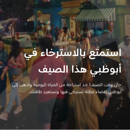
المفضلة
رسم خريطة
أبو ظبي
استمتع بالاسترخاء في
منطقة العين
أبوظبي هذا الصيف
منطقة الظفرة
دائرة الثقافة والسياحة - أبوظبي
حان وقت الصيف! خذ استراحة من الحياة اليومية واذهب إلى
أبوظبي لقضاء عطلة تسترخي فيها وتستعيد طاقتك
.
مركز أبوظبي الوطني للمعارض والمؤتمرات