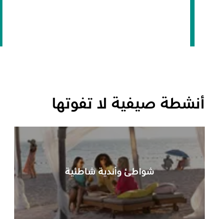
أنشطة صيفية لا تفوتها
شواطئ وأندية شاطئية