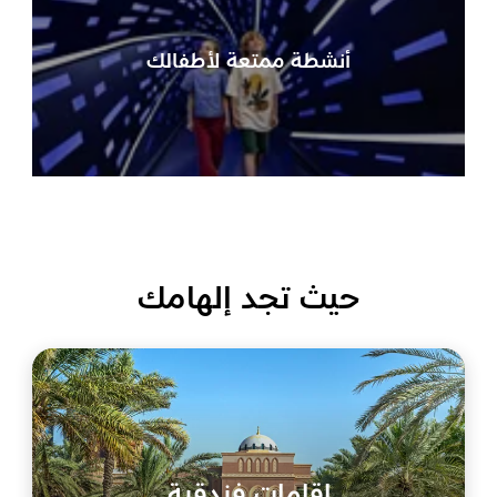
أنشطة ممتعة لأطفالك
حيث تجد إلهامك
إقامات فندقية