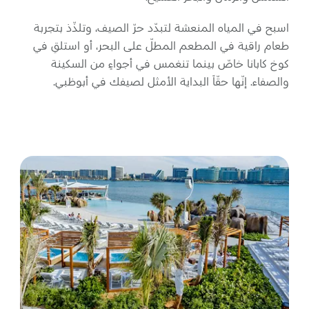
اسبح في المياه المنعشة لتبدّد حرّ الصيف، وتلذّذ بتجربة
طعام راقية في المطعم المطلّ على البحر، أو استلقِ في
كوخ كابانا خاصّ بينما تنغمس في أجواءٍ من السكينة
والصفاء. إنّها حقّاً البداية الأمثل لصيفك في أبوظبي.