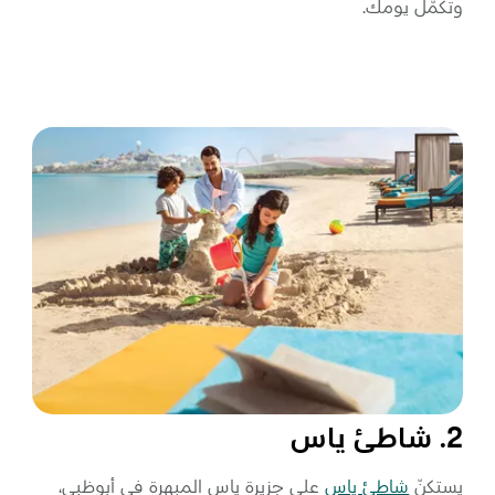
وتُكمّل يومك.
2. شاطئ ياس
يستكنّ
شاطئ ياس
على جزيرة ياس المبهرة في أبوظبي،