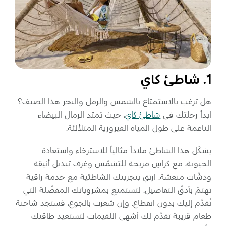
المفضلة
رسم خريطة
أبو ظبي
1. شاطئ كاي
منطقة العين
هل ترغب بالاستمتاع بالشمس والرمل والبحر هذا الصيف؟
ابدأ رحلتك في
شاطئ كاي
، حيث تمتد الرمال البيضاء
منطقة الظفرة
الناعمة على طول المياه الفيروزية المتلألئة.
دائرة الثقافة والسياحة - أبوظبي
يشكّل هذا الشاطئ ملاذاً مثالياً للاسترخاء واستعادة
الحيوية، مع كراسٍ مريحة للتشمّس وغرف تبديل أنيقة
مركز أبوظبي الوطني للمعارض والمؤتمرات
ودشّات منعشة. ارتقِ بتجربتك الشاطئية مع خدمة راقية
تهتمّ بأدقّ التفاصيل، لتستمتع بمشروباتك المفضّلة التي
تُقدَّم إليك بدون انقطاع. وإن شعرت بالجوع، فستجد شاحنة
طعام قريبة تقدّم لك أشهى اللقيمات لتستعيد طاقتك