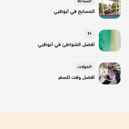
السباحة
السباحة
المسابح في أبوظبي
+1
أفضل 5 شواطئ ونوادٍ شاطئية
أفضل الشواطئ في أبوظبي
الجولات
الجولات
أفضل وقت للسفر