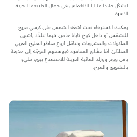
ليشكّل ملاذاً مثالياً للانغماس في جمال الطبيعة البحرية
الآسرة.
يمكنك الاسترخاء تحت أشعّة الشمس على كرسي مريح
للتشمّس أو داخل كوخ كابانا خاص، فيما تتلذّذ بأشهى
المأكولات والمشروبات وتتأمّل أروع مناظر الخليج العربي
المتلألئ. أمّا عشّاق المغامرة، فبوسعهم التوجّه إلى حديقة
ياس ووتر وورلد المائية القريبة للاستمتاع بيومٍ مليءٍ
بالتشويق والمرح.