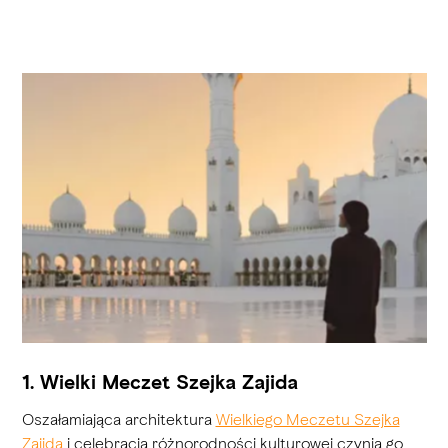
1. Wielki Meczet Szejka Zajida
Oszałamiająca architektura
Wielkiego Meczetu Szejka
Zajida
i celebracja różnorodności kulturowej czynią go