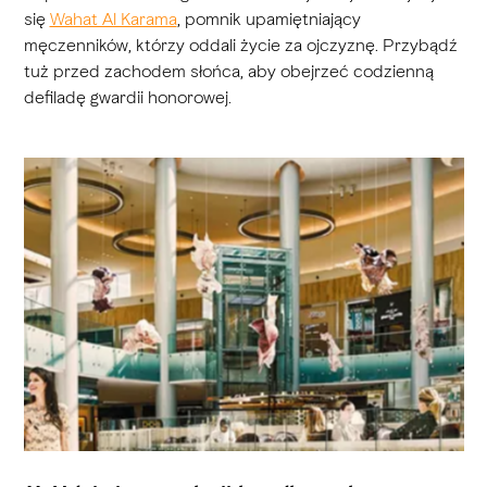
się
Wahat Al Karama
, pomnik upamiętniający
męczenników, którzy oddali życie za ojczyznę. Przybądź
tuż przed zachodem słońca, aby obejrzeć codzienną
defiladę gwardii honorowej.