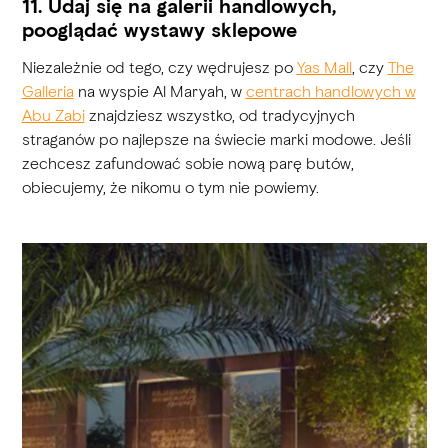
11. Udaj się na galerii handlowych,
pooglądać wystawy sklepowe
Niezależnie od tego, czy wędrujesz po
Yas Mall
, czy
The
Galleria
na wyspie Al Maryah, w
centrach handlowych w
Abu Zabi
znajdziesz wszystko, od tradycyjnych
straganów po najlepsze na świecie marki modowe. Jeśli
zechcesz zafundować sobie nową parę butów,
obiecujemy, że nikomu o tym nie powiemy.