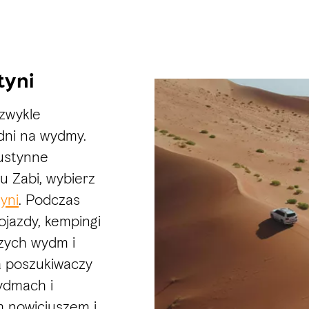
tyni
zwykle
dni na wydmy.
pustynne
u Zabi, wybierz
yni
. Podczas
jazdy, kempingi
szych wydm i
la poszukiwaczy
wydmach i
ym nowicjuszem i