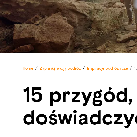
Home
/
Zaplanuj swoją podróż
/
Inspiracje podróżnicze
/
1
15 przygód,
doświadczy