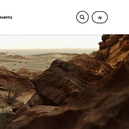
events
Ję