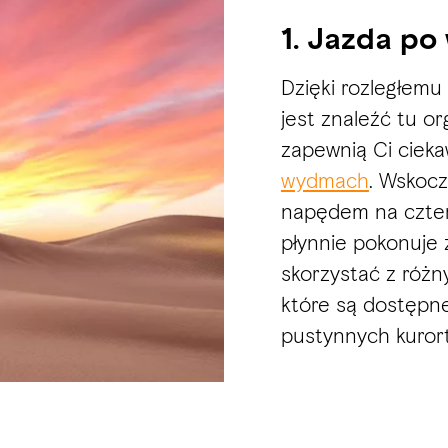
1. Jazda p
Dzięki rozległem
jest znaleźć tu o
zapewnią Ci ciek
wydmach
. Wskoc
napędem na cztery
płynnie pokonuje 
skorzystać z róż
które są dostępne
pustynnych kurort