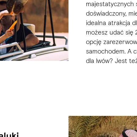
majestatycznych 
doświadczony, mie
idealna atrakcja 
możesz udać się 
opcję zarezerwow
samochodem. A co
dla lwów? Jest te
aluki