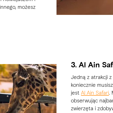
innego, możesz
3. Al Ain Saf
Jedną z atrakcji 
koniecznie musisz
jest
Al Ain Safari
.
obserwując najbar
zwierzęta i zdoby