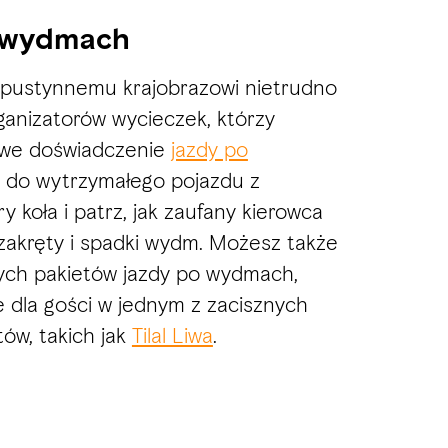
o wydmach
u pustynnemu krajobrazowi nietrudno
rganizatorów wycieczek, którzy
awe doświadczenie
jazdy po
z do wytrzymałego pojazdu z
 koła i patrz, jak zaufany kierowca
zakręty i spadki wydm. Możesz także
nych pakietów jazdy po wydmach,
 dla gości w jednym z zacisznych
ów, takich jak
Tilal Liwa
.