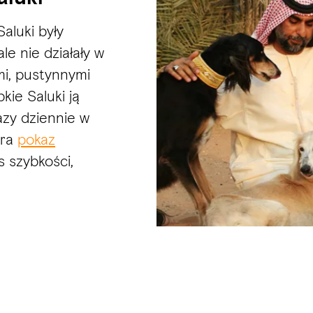
Saluki były
e nie działały w
mi, pustynnymi
kie Saluki ją
zy dziennie w
ara
pokaz
s szybkości,