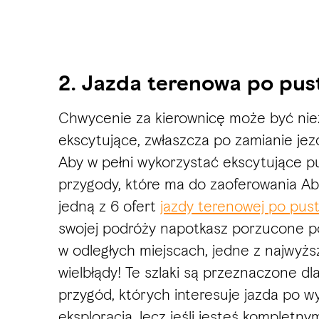
2. Jazda terenowa po pus
Chwycenie za kierownicę może być nie
ekscytujące, zwłaszcza po zamianie jez
Aby w pełni wykorzystać ekscytujące 
przygody, które ma do zaoferowania Ab
jedną z 6 ofert
jazdy terenowej po pust
swojej podróży napotkasz porzucone po
w odległych miejscach, jedne z najwyż
wielbłądy! Te szlaki są przeznaczone d
przygód, których interesuje jazda po 
eksploracja, lecz jeśli jesteś kompletn