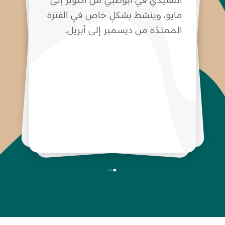
تأشيرة سياحية متعدّدة الدخول
مايو، وينشط بشكلٍ خاص في الفترة
مقابل
200 درهم إماراتي.
الممتدّة من ديسمبر إلى أبريل.
كجزء من رحلة بحرية حول العالم.