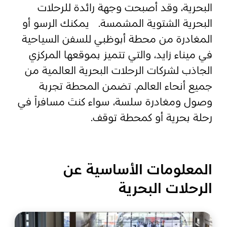
البحرية، وقد أصبحت وجهة رائدة للرحلات
البحرية الشتوية المشمسة
.
يمكنك الرسو أو
المفضلة
رسم خريطة
المغادرة من محطة أبوظبي للسفن السياحية
في ميناء زايد، والتي تتميز بموقعها المركزي
الجاذب لشركات الرحلات البحرية العالمية من
أبو ظبي
جميع أنحاء العالم. تضمن المحطة تجربة
منطقة العين
وصول ومغادرة سلسة، سواء كنتَ مسافراً في
رحلة بحرية أو كمحطة توقف
.
منطقة الظفرة
دائرة الثقافة والسياحة - أبوظبي
مركز أبوظبي الوطني للمعارض والمؤتمرات
المعلومات الأساسية عن
الرحلات البحرية