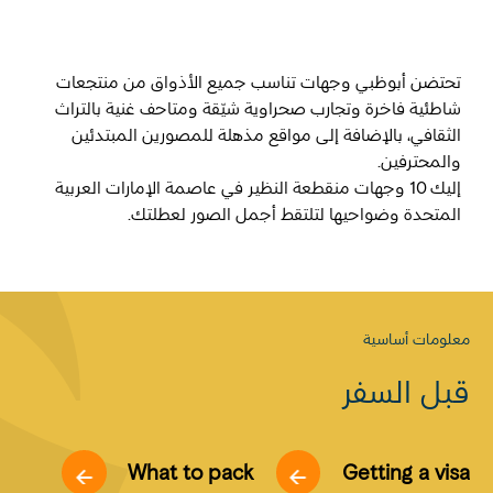
المفضلة
رسم خريطة
تحتضن أبوظبي وجهات تناسب جميع الأذواق من منتجعات
شاطئية فاخرة وتجارب صحراوية شيّقة ومتاحف غنية بالتراث
الثقافي، بالإضافة إلى مواقع مذهلة للمصورين المبتدئين
أبو ظبي
والمحترفين.
إليك 10 وجهات منقطعة النظير في عاصمة الإمارات العربية
منطقة العين
المتحدة وضواحيها لتلتقط أجمل الصور لعطلتك.
منطقة الظفرة
دائرة الثقافة والسياحة - أبوظبي
معلومات أساسية
مركز أبوظبي الوطني للمعارض والمؤتمرات
قبل السفر
What to pack
Getting a visa