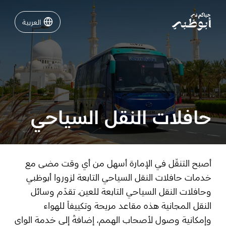
العربية
العربية
نشاطات لا تفوّتها في أبوظبي
دليلك لأبوظبي
حافلات النقل السياحي
فعاليات
خطّط لرحلتك
أصبح التنقّل في الإمارة أسهل من أي وقت مضى مع
خدمات حافلات النقل السياحي التابعة لزوروا أبوظبي
وحافلات النقل السياحي التابعة للعين. تقدّم وسائل
النقل المجانية هذه مقاعد مريحة وتكييفاً للهواء
تسجيل الدخول
مسارات
وإمكانية وصول لأصحاب الهمم، إضافةً إلى خدمة الواي