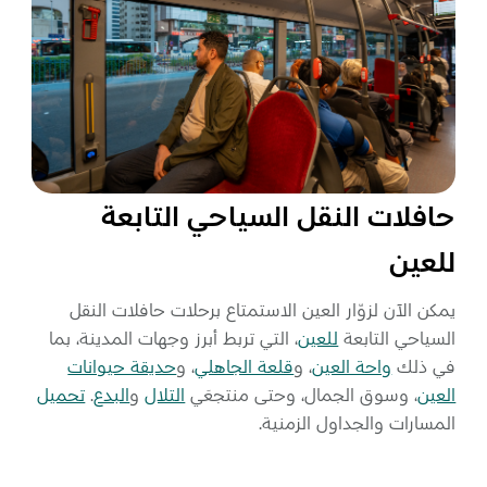
حافلات النقل السياحي التابعة
للعين
يمكن الآن لزوّار العين الاستمتاع برحلات حافلات النقل
السياحي التابعة
للعين
، التي تربط أبرز وجهات المدينة، بما
في ذلك
واحة العين
، و
قلعة الجاهلي
، و
حديقة حيوانات
العين
، وسوق الجمال، وحتى منتجعَي
التلال
و
البدع
.
تحميل
المسارات والجداول الزمنية.