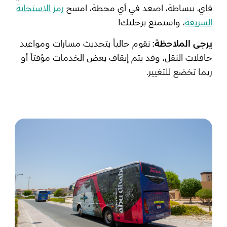
فاي. ببساطة، اصعد في أي محطة، امسح
رمز الاستجابة
السريعة
، واستمتع برحلتك!
المفضلة
رسم خريطة
يرجى الملاحظة:
نقوم حالياً بتحديث مسارات ومواعيد
حافلات النقل، وقد يتم إيقاف بعض الخدمات مؤقتاً أو
ربما تخضع للتغيير.
أبو ظبي
منطقة العين
منطقة الظفرة
دائرة الثقافة والسياحة - أبوظبي
مركز أبوظبي الوطني للمعارض والمؤتمرات