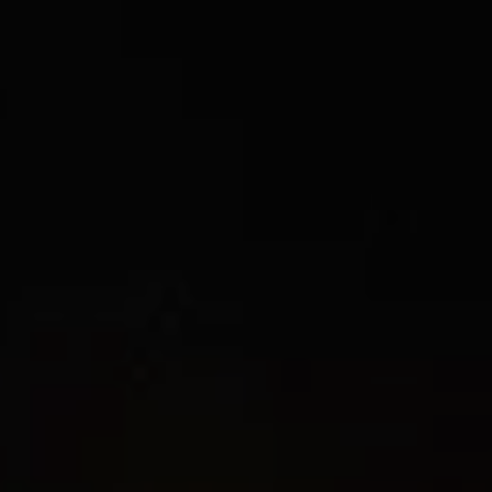
المفضلة
رسم خريطة
أبو ظبي
منطقة العين
منطقة الظفرة
دائرة الثقافة والسياحة - أبوظبي
مركز أبوظبي الوطني للمعارض والمؤتمرات