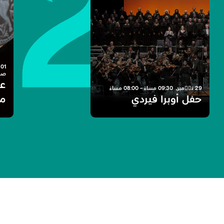
2
صبا
عل
حفل أوبرا فيردي
مت