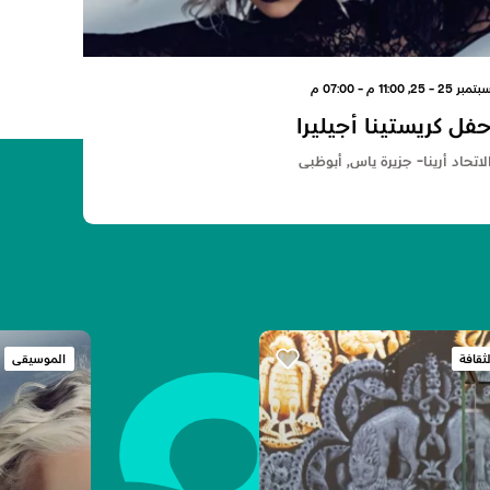
مبر 25 - 25, 11:00 م - 07:00 م
فل كريستينا أجيليرا
لاتحاد أرينا- جزيرة ياس, أبوظبي
لثقافة
الموسيقى