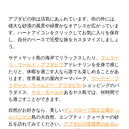
アブダビの街は活気にあふれています。街の外には、
雄大な砂漠の風景や緑豊かなオアシスが広がっていま
す。ハートアイコンをクリックしてお気に入りを保存
し、自分のペースで完璧な旅をカスタマイズしましょ
う。
サディヤット島の海岸でリラックスしたり、
フェラー
リ・ワールド・アブダビで
アドレナリンを全身で感じ
たりと、休暇を過ごす人なら誰でも楽しめることがあ
ります。世界最大の屋内テーマパーク、
ワーナー・ブ
ラザース・ワールド™・アブダビや
ショッピングのパ
ラダイス、
ヤス・モールが
あるヤス島では、何時間で
も過ごすことができます。
自然がお好きなら、美しい
マングローブ国立公園や
シ
ルバニヤス
島の大自然、エンプティ・クォーターの砂
丘を訪れてみてください。
アブダビの受賞歴のあるレ