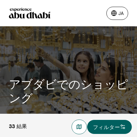
JA
JA
やるべきこと
どこへ行こうか
旅行の計画
アブダビでのショッピ
ング
33
結果
フィルター