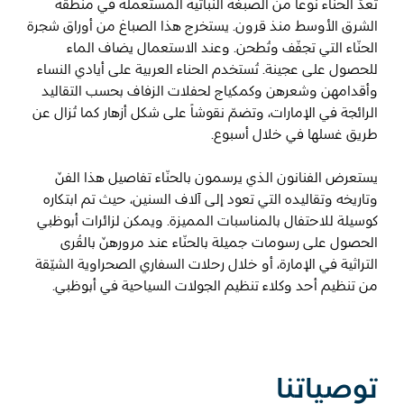
تُعدّ الحنّاء نوعاً من الصبغة النباتية المستعملة في منطقة
الشرق الأوسط منذ قرون. يستخرج هذا الصباغ من أوراق شجرة
الحنّاء التي تجفّف وتُطحن. وعند الاستعمال يضاف الماء
المفضلة
رسم خريطة
للحصول على عجينة. تُستخدم الحناء العربية على أيادي النساء
وأقدامهن وشعرهن وكمكياج لحفلات الزفاف بحسب التقاليد
الرائجة في الإمارات، وتضمّ نقوشاً على شكل أزهار كما تُزال عن
أبو ظبي
طريق غسلها في خلال أسبوع.
منطقة العين
يستعرض الفنانون الذي يرسمون بالحنّاء تفاصيل هذا الفنّ
وتاريخه وتقاليده التي تعود إلى آلاف السنين، حيث تم ابتكاره
منطقة الظفرة
كوسيلة للاحتفال بالمناسبات المميزة. ويمكن لزائرات أبوظبي
الحصول على رسومات جميلة بالحنّاء عند مرورهنّ بالقُرى
دائرة الثقافة والسياحة - أبوظبي
التراثية في الإمارة، أو خلال رحلات السفاري الصحراوية الشيّقة
من تنظيم أحد وكلاء تنظيم الجولات السياحية في أبوظبي.
مركز أبوظبي الوطني للمعارض والمؤتمرات
توصياتنا