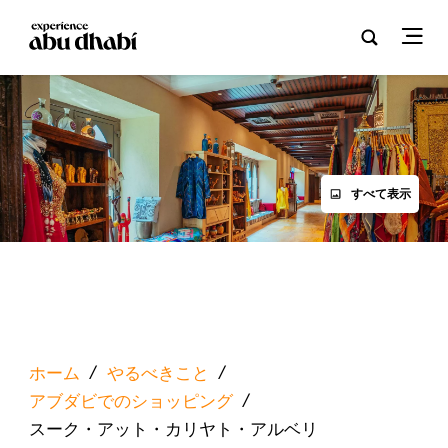
すべて表示
ホーム
/
やるべきこと
/
アブダビでのショッピング
/
スーク・アット・カリヤト・アルベリ