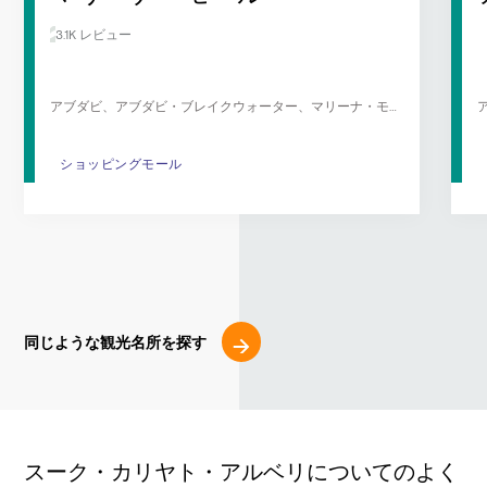
3.1K レビュー
アブダビ、アブダビ・ブレイクウォーター、マリーナ・モ
ール島
ショッピングモール
ショッピングモール
同じような観光名所を探す
スーク・カリヤト・アルベリについてのよく