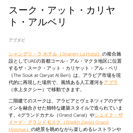
スーク・アット・カリヤ
ト・アルベリ
アブダビ
シャングリ・ラ ホテル（Shangri-La Hotel）
の複合施
設としてUAEの首都コール・アル・マクタ地区に位置
するザ・スーク・アット・カリヤット・アル・ベリ
（The Souk at Qaryat Al Beri）は、アラビア市場を現
代的に再現した場所で、風情ある人工運河を
アブラ
（水上タクシー）で移動できます。
二階建てのスークは、アラビアとヴェネツィアのデザ
インを融合させた独特な建築スタイルで造られていま
す。éグランドカナル（Grand Canal）や
シェイク・ザ
イード・グランドモスク（Sheikh Zayed Grand
Mosque）
の絶景を眺めながら楽しめるレストランや