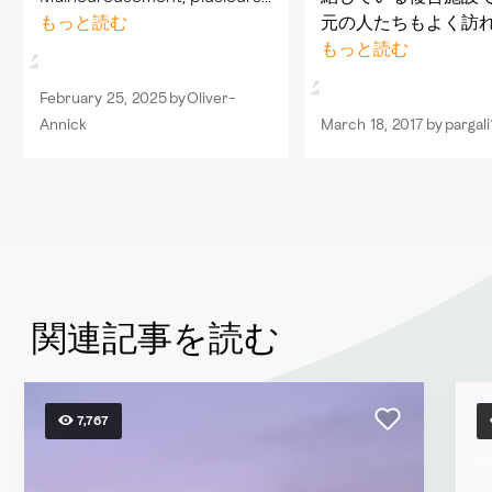
échoppes étaient fermées,
もっと読む
元の人たちもよく訪
ainsi que les restaurants
様子です。レストラン
もっと読む
mentionnés dans le guide.
の民芸品、スターバ
February 25, 2025
by
Oliver-
Chouette, petit restaurant
３１アイスクリームや
Annick
March 18, 2017
by
pargal
indien. Petits canaux...
あるので、シャング
ル滞在中にちょっと
行くのに便利です。
関連記事を読む
7,767