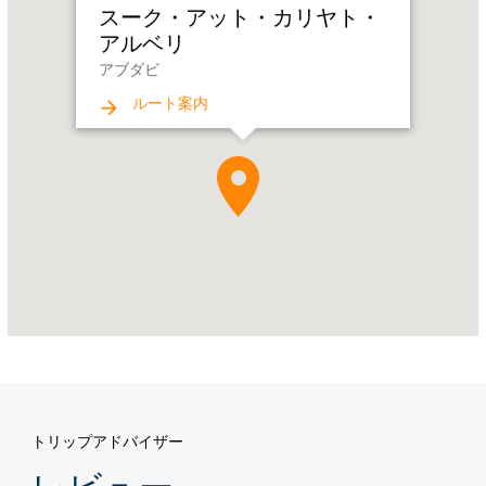
スーク・アット・カリヤト・
ッ
アルベリ
ト・
アブダビ
カ
リ
ルート案内
ヤ
ト・
ア
ル
ベ
リ
Address:
ア
ブ
ダ
ビ
トリップアドバイザー