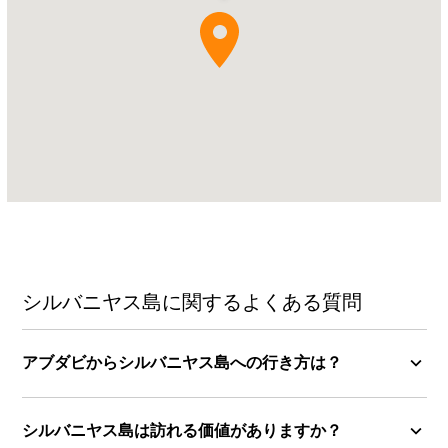
ビ
レ
ッ
ジ
Address:
ア
ル
ア
イ
ン、
Mshayrif
シルバニヤス島に関するよくある質問
アブダビからシルバニヤス島への行き方は？
シルバニヤス島は訪れる価値がありますか？