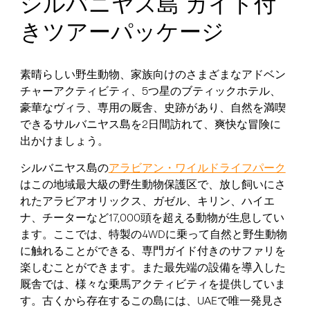
シルバニヤス島 ガイド付
きツアーパッケージ
素晴らしい野生動物、家族向けのさまざまなアドベン
チャーアクティビティ、5つ星のブティックホテル、
豪華なヴィラ、専用の厩舎、史跡があり、自然を満喫
できるサルバニヤス島を2日間訪れて、爽快な冒険に
出かけましょう。
シルバニヤス島の
アラビアン・ワイルドライフパーク
はこの地域最大級の野生動物保護区で、放し飼いにさ
れたアラビアオリックス、ガゼル、キリン、ハイエ
ナ、チーターなど17,000頭を超える動物が生息してい
ます。ここでは、特製の4WDに乗って自然と野生動物
に触れることができる、専門ガイド付きのサファリを
楽しむことができます。また最先端の設備を導入した
厩舎では、様々な乗馬アクティビティを提供していま
す。古くから存在するこの島には、UAEで唯一発見さ