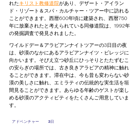
れた
キリスト教修道院
があり、デザート・アイラン
ド・リゾート＆スパ・カルチャー・ツアー中に訪れる
ことができます。西暦600年頃に建築され、西暦750
年に放棄されたと考えられている同修道院は、1992年
の発掘調査で発見されました。
ワイルドデー＆アラビアンナイトツアーの3日目の夜
は、砂漠のなかにあるアラビアンナイツ・ビレッジに
向かいます。そびえ立つ砂丘にひっそりとたたずむこ
の安らぎの場所では、古き良きアラビアの精神に触れ
ることができます。滞在中は、今も昔も変わらない砂
漠の美しさに触れ、エミラティの伝統的な実生活を垣
間見ることができます。あらゆる年齢のゲストが楽し
める砂漠のアクティビティをたくさんご用意していま
す。
アドベンチャー
3日