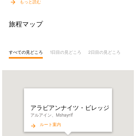
もっと読む
魅力的なビレッジへお連れするところから物語が始ま
ります。絵に描いたような中庭を通り中に入ると、ザ
ケール（Zakher）とアルマンハル（Al Manhal）という
旅程マップ
名の伝統的な様式の2つの監視塔が現れます。これら
の塔はUAEの建国の父、故シェイク・ザイード・ビ
ン・サルタン・アル・ナヒヤーンの住居にちなんで名
付けられました。
すべての見どころ
1日目の見どころ
2日目の見どころ
3日
ベドウィンテント（Bayt Al Shaaer）、パームハウス
（Bayt Al Bahar）、デザートハウス（Bayt Al Bar）、
Name:
ザ・フォートタワー（Al Manha）といった4つのタイ
ア
プの宿泊施設があり、各施設はアブダビの文化を映し
ラ
出すようなユニークで本格的なアラビア風のインテリ
ビ
アが施されています。まるで首長国の豊かな過去へタ
ア
イムスリップしたかのような気分に浸ってみてはいか
アラビアンナイツ・ビレッジ
ン
がでしょうか。
アルアイン、Mshayrif
ナ
イ
ルート案内
ツ・