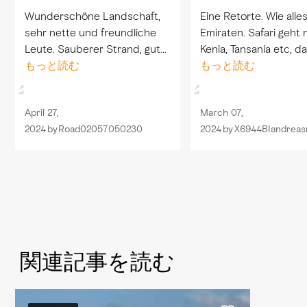
Wunderschöne Landschaft,
Eine Retorte. Wie alle
sehr nette und freundliche
Emiraten. Safari geht
Leute. Sauberer Strand, gute
Kenia, Tansania etc, da
Gastronomie. Tolle Fahrt mit
もっと読む
ein ganz anderes Erle
もっと読む
dem Geländewagen durch
ist wie in einem gross
den Nationalpark.
aber eben nicht Wild L
April 27,
March 07,
2024
by
Road02057050230
2024
by
X6944BIandreas
関連記事を読む