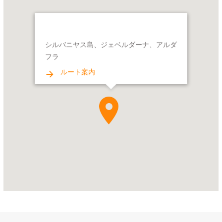
シ
ル
バ
シルバニヤス島、ジェベルダーナ、アルダ
ニ
フラ
ヤ
ス
ルート案内
島、
ジ
ェ
ベ
ル
ダ
ー
ナ、
ア
ル
ダ
フ