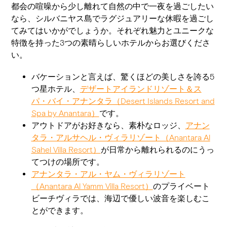
都会の喧噪から少し離れて自然の中で一夜を過ごしたい
なら、シルバニヤス島でラグジュアリーな休暇を過ごし
てみてはいかがでしょうか。それぞれ魅力とユニークな
特徴を持った3つの素晴らしいホテルからお選びくださ
い。
バケーションと言えば、驚くほどの美しさを誇る5
つ星ホテル、
デザートアイランドリゾート＆ス
パ・バイ・アナンタラ（Desert Islands Resort and
Spa by Anantara）
です。
アウトドアがお好きなら、素朴なロッジ、
アナン
タラ・アルサヘル・ヴィラリゾート（Anantara Al
Sahel Villa Resort）
が日常から離れられるのにうっ
てつけの場所です。
アナンタラ・アル・ヤム・ヴィラリゾート
（Anantara Al Yamm Villa Resort）
のプライベート
ビーチヴィラでは、海辺で優しい波音を楽しむこ
とができます。