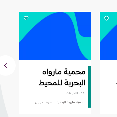
محمية مارواه
نا
البحرية للمحيط
لل
الحيوي
2.6K التعليقات
محمية مارواه البحرية للمحيط الحيوي
abi