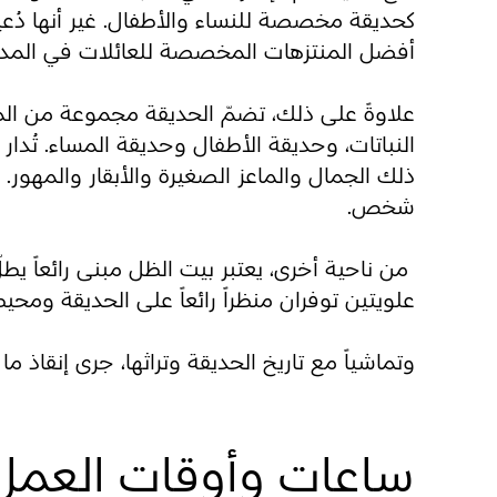
كحديقة مخصصة للنساء والأطفال. غير أنها دُعي
أفضل المنتزهات المخصصة للعائلات في المدي
علاوةً على ذلك، تضمّ الحديقة مجموعة من ال
النباتات، وحديقة الأطفال وحديقة المساء. تُدار
ذلك الجمال والماعز الصغيرة والأبقار والمهور. أ
شخص.
من ناحية أخرى، يعتبر بيت الظل مبنى رائعاً 
علويتين توفران منظراً رائعاً على الحديقة ومحي
وتماشياً مع تاريخ الحديقة وتراثها، جرى إنقاذ ما يزيد على 200 شجرة من الحديقة القديمة وزرعها في أماكنها الأس
ساعات وأوقات العمل