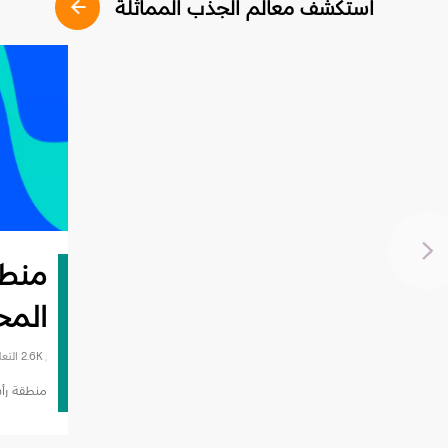
استكشف معالم الجذب المماثلة
منطق
المح
2.6K التعليقات
منطقة رأس