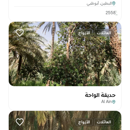
البطين، أبوظبي
2558
العائلات
الأزواج
حديقة الواحة
Al Ain
العائلات
الأزواج