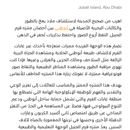
Jubail Island, Abu Dhabi
المفضلة
رسم خريطة
اهرب من ضجيج المدينة لاستكشاف ملاذ يعجّ بالطيور
والكائنات البحرية الأصيلة في
أبوظبي
بين أحضان منتزه قرم
الجبيل. التقط أروع الصور واحتفظ بذكريات تُحفر في الذهن.
أبو ظبي
تضمّ هذه الوجهة الفريدة ممرات متعرّجة تأخذك عبر غابات
القرم لاكتشاف طبيعة أبوظبي الخلابة ومشاهدة الحياة البرية
منطقة العين
الرائعة مثل السلاحف ومالك الحزين والغزلان وغيرها. فإذا كنت
تهوى مراقبة الطيور ومشاهدة المناظر الطبيعية والتقاط صور
منطقة الظفرة
فوتوغرافية مميّزة، لا تفوتك زيارة هذا المنتزه الخاطف للأنفاس.
دائرة الثقافة والسياحة - أبوظبي
يهدف هذا المنتزه المميّز والمناسِب للعائلات إلى تعزيز الوعي
والتقدير والفهم للوظيفة الإيكولوجية الهامة التي تضطلع بها
مركز أبوظبي الوطني للمعارض والمؤتمرات
منطقة غابات القرم والتي تشمل حماية ساحل أبوظبي ودعم
التنوع البيولوجي فيها، فضلاً عن المساهمة في الحدّ من التغيّر
المناخي عن طريق امتصاص ثاني أكسيد الكربون وغازات
الدفيئة الأخرى وحبسها في تربتها المغمورة بالمياه لآلاف
السنين. يعدّ منتزه قرم الجبيل الوجهة التعليمية والطبيعية