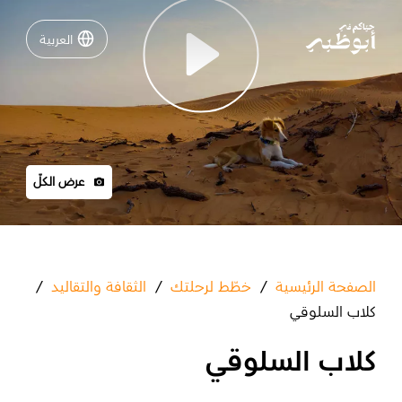
العربية
العربية
Play
نشاطات لا تفوّتها في أبوظبي
دليلك لأبوظبي
عرض الكلّ
فعاليات
خطّط لرحلتك
الصفحة الرئيسية
/
خطّط لرحلتك
/
الثقافة والتقاليد
/
كلاب السلوقي
كلاب السلوقي
تسجيل الدخول
مسارات