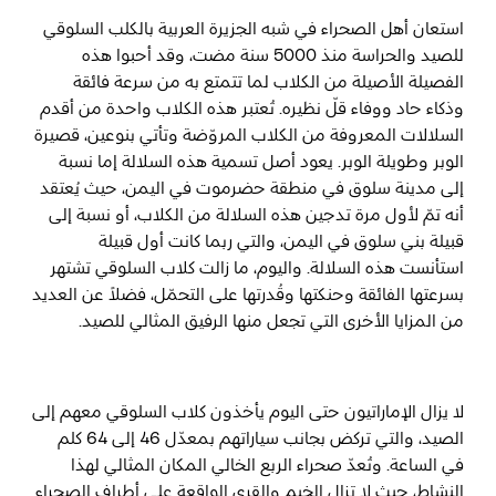
استعان أهل الصحراء في شبه الجزيرة العربية بالكلب السلوقي
للصيد والحراسة منذ 5000 سنة مضت، وقد أحبوا هذه
المفضلة
رسم خريطة
الفصيلة الأصيلة من الكلاب لما تتمتع به من سرعة فائقة
وذكاء حاد ووفاء قلّ نظيره. تُعتبر هذه الكلاب واحدة من أقدم
السلالات المعروفة من الكلاب المروّضة وتأتي بنوعين، قصيرة
أبو ظبي
الوبر وطويلة الوبر. يعود أصل تسمية هذه السلالة إما نسبة
إلى مدينة سلوق في منطقة حضرموت في اليمن، حيث يُعتقد
منطقة العين
أنه تمّ لأول مرة تدجين هذه السلالة من الكلاب، أو نسبة إلى
قبيلة بني سلوق في اليمن، والتي ربما كانت أول قبيلة
منطقة الظفرة
استأنست هذه السلالة. واليوم، ما زالت كلاب السلوقي تشتهر
بسرعتها الفائقة وحنكتها وقُدرتها على التحمّل، فضلاً عن العديد
دائرة الثقافة والسياحة - أبوظبي
من المزايا الأخرى التي تجعل منها الرفيق المثالي للصيد.
مركز أبوظبي الوطني للمعارض والمؤتمرات
لا يزال الإماراتيون حتى اليوم يأخذون كلاب السلوقي معهم إلى
الصيد، والتي تركض بجانب سياراتهم بمعدّل 46 إلى 64 كلم
في الساعة. وتُعدّ صحراء الربع الخالي المكان المثالي لهذا
النشاط، حيث لا تزال الخيم والقرى الواقعة على أطراف الصحراء