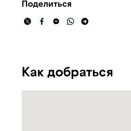
Поделиться
Как добраться
Name:
Avenue
at
Etihad
Towers
Address:
Абу-