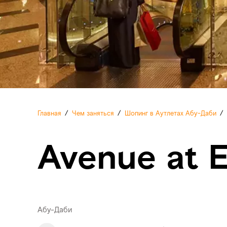
Главная
/
Чем заняться
/
Шопинг в Аутлетах Абу-Даби
/
Avenue at E
Абу-Даби