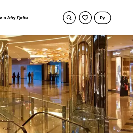
и в Абу Даби
Pу