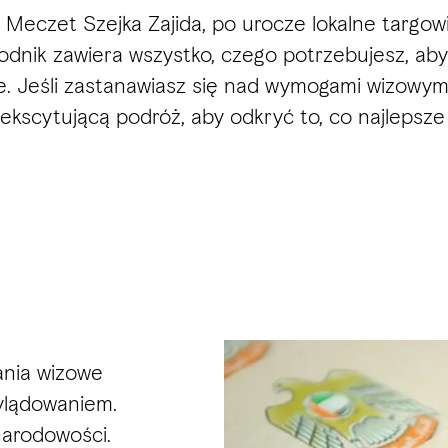
i Meczet Szejka Zajida, po urocze lokalne targow
wodnik zawiera wszystko, czego potrzebujesz, a
 Jeśli zastanawiasz się nad wymogami wizowymi, 
w ekscytującą podróż, aby odkryć to, co najlep
ania wizowe
ylądowaniem.
narodowości.