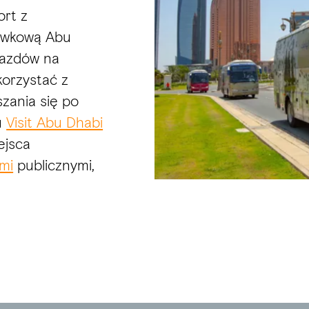
ort z
sówkową Abu
jazdów na
korzystać z
zania się po
u
Visit Abu Dhabi
ejsca
mi
publicznymi,