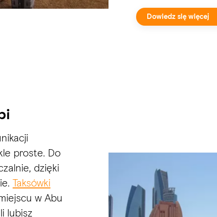
Dowiedz się więcej
bi
ikacji
kle proste. Do
zalnie, dzięki
ie.
Taksówki
miejscu w Abu
i lubisz