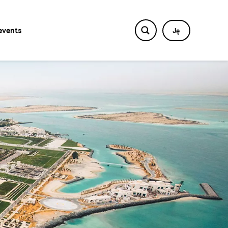
events
Ję