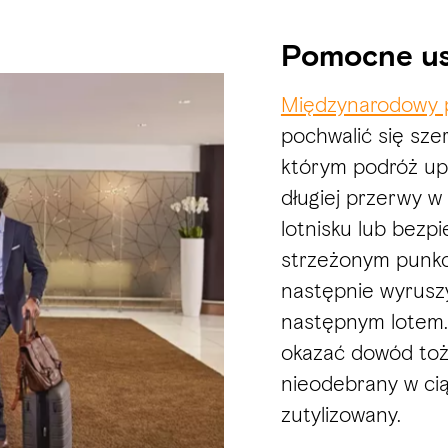
Pomocne usł
Międzynarodowy p
pochwalić się sze
którym podróż up
długiej przerwy 
lotnisku lub bezp
strzeżonym punkc
następnie wyrusz
następnym lotem.
okazać dowód toż
nieodebrany w cią
zutylizowany.