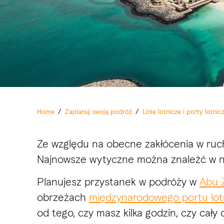
Home
/
Zaplanuj swoją podróż
/
Linie lotnicze i porty lotni
Ze względu na obecne zakłócenia w ruchu
Najnowsze wytyczne można znaleźć w 
Planujesz przystanek w podróży w
Abu 
obrzeżach
międzynarodowego portu lot
od tego, czy masz kilka godzin, czy cał