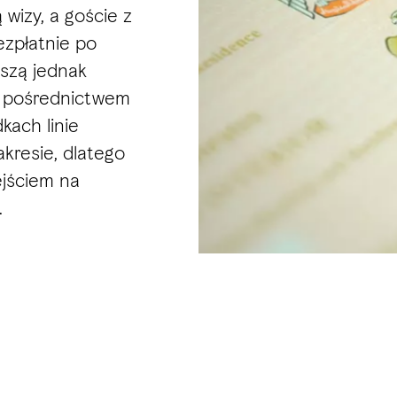
wizy, a goście z
ezpłatnie po
uszą jednak
a pośrednictwem
kach linie
kresie, dlatego
ejściem na
.