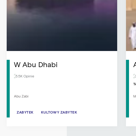
W Abu Dhabi
5.5K Opinie
T
Abu Zabi
M
ZABYTEK
ZABYTEK
KULTOWY ZABYTEK
KULTOWY ZABYTEK