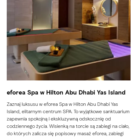
eforea Spa w Hilton Abu Dhabi Yas Island
Zaznaj luksusu w eforea Spa w Hilton Abu Dhabi Yas
Island, elitarnym centrum SPA. To wyjątkowe sanktuarium
zapewnia spokojną i ekskluzywną odskocznię od
codziennego życia. Wisienką na torcie są zabiegi na ciało,
do których zalicza się popisowy masaż eforea, zabiegi