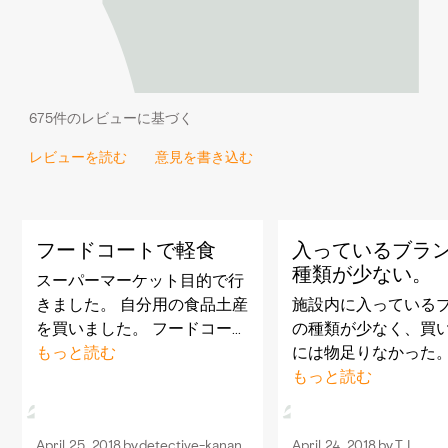
675件のレビューに基づく
レビューを読む
意見を書き込む
フードコートで軽食
入っているブラ
種類が少ない。
スーパーマーケット目的で行
きました。 自分用の食品土産
施設内に入っている
を買いました。 フードコート
の種類が少なく、買
ではピザを食べましたが、薄
もっと読む
には物足りなかった
焼きでおいしかったです。 モ
もフードコートレベ
もっと読む
ールはとても空いていてやや
ので物足りなかった
寂しい感じです。
April 25, 2018
by
detective-kanan
April 24, 2018
by
T I