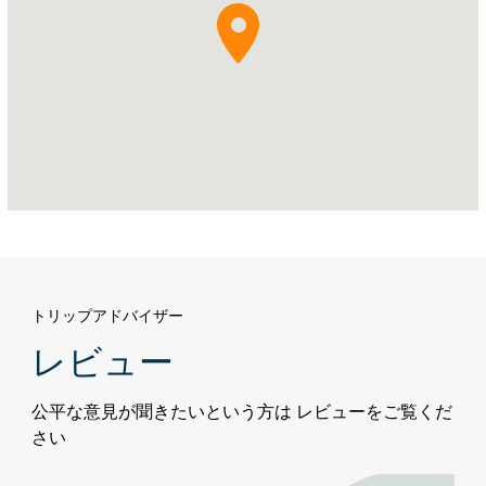
ア
ブ
ダ
ビ、
ツ
ー
リ
ス
ト・
ク
ラ
ブ・
エ
トリップアドバイザー
リ
レビュー
ア
公平な意見が聞きたいという方は レビューをご覧くだ
さい