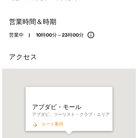
営業時間＆時期
営業中
|
10時00分～23時00分
アクセス
Name:
ア
ブ
ダ
ビ・
アブダビ・モール
モ
アブダビ、ツーリスト・クラブ・エリア
ー
ル
ルート案内
Address: