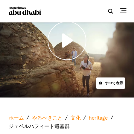
Play
すべて表示
ホーム
/
やるべきこと
/
文化
/
heritage
/
ジェベルハフィート遺墓群