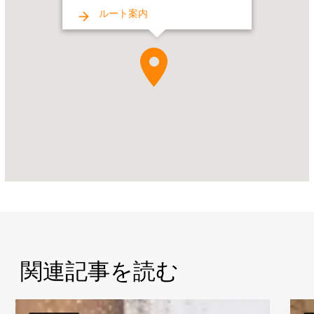
ィ
ルート案内
ー
ト
遺
墓
群
Address:
ジ
ェ
ベ
ル
ハ
フ
ィ
ー
関連記事を読む
ト、
ア
ル