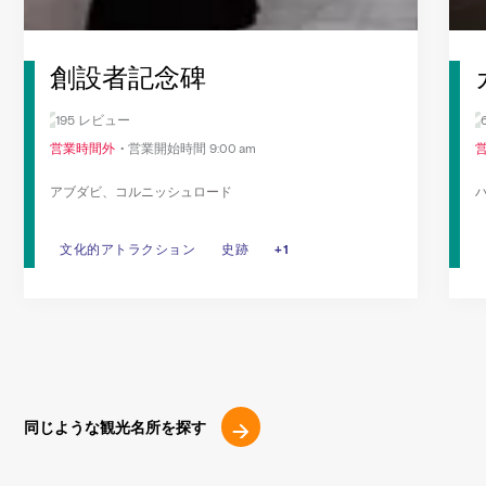
創設者記念碑
195 レビュー
営業時間外
営業開始時間 9:00 am
アブダビ、コルニッシュロード
文化的アトラクション
文化的アトラクション
史跡
史跡
+1
歴史的ランドマーク
同じような観光名所を探す