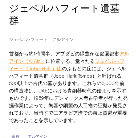
ジェベルハフィート遺墓
群
ジェベルハフィート、アルアイン
首都から約1時間半、アブダビの緑豊かな庭園都市
アル
アイン（Al Ain）
に位置する、堂々たる
ジェベルハフ
ィート（Jebel Hafit）山
のふもとの丘には、ジェベル
ハフィート遺墓群（Jebel Hafit Tombs）と呼ばれる
500以上の古代の墓があります。これらの5,000年前
の構造物は、UAEにおける青銅器時代の始まりを示す
ものです。1959年にデンマーク人考古学者が行った発
掘作業によって、陶器や銅製の人工物の証拠が発見さ
れており、当時すでにアラビア湾での海上貿易が重要
であったことを示しています。
家族
アルアイン