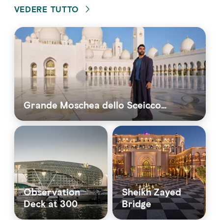
VEDERE TUTTO
Grande Moschea dello Sceicco…
Observation
Sheikh Zayed
Deck at 300
Bridge