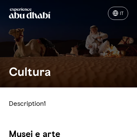
IT
Cultura
Description1
Musei e arte