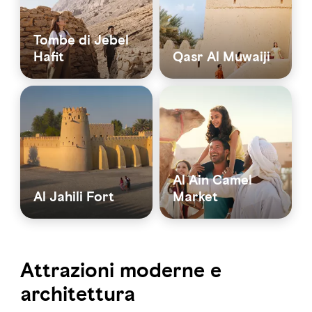
Tombe di Jebel
Hafit
Qasr Al Muwaiji
Al Ain Camel
Al Jahili Fort
Market
Attrazioni moderne e
architettura