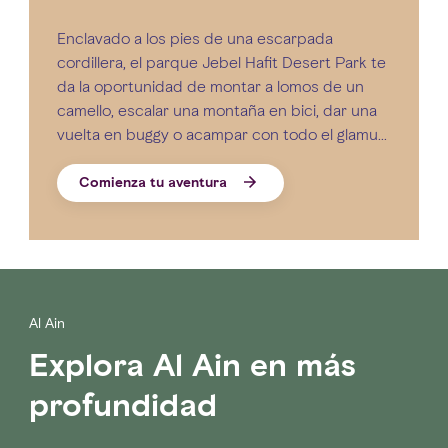
naturaleza
Enclavado a los pies de una escarpada
cordillera, el parque Jebel Hafit Desert Park te
da la oportunidad de montar a lomos de un
camello, escalar una montaña en bici, dar una
vuelta en buggy o acampar con todo el glamur
en una tienda-burbuja con aire acondicionado
a la luz de las estrellas, todo ello en un solo día.
Comienza tu aventura
Parque Jebel Hafit Desert Park
Al Ain
Explora Al Ain en más
profundidad