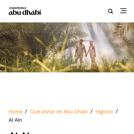
Home
/
Qué visitar en Abu Dhabi
/
regions
/
Al Ain