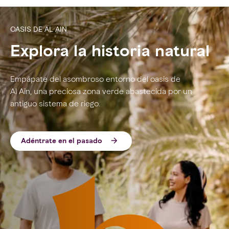
OASIS DE AL AIN
Explora la historia natural
Empápate del asombroso entorno del oasis de
Al Ain, una preciosa zona verde abastecida por un
antiguo sistema de riego.
Adéntrate en el pasado