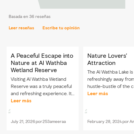
Basada en 36 reseñas
Leer reseñas
Escribe tu opinión
A Peaceful Escape into
Nature Lovers'
Nature at Al Wathba
Attraction
Wetland Reserve
The Al Wathba Lake is
Visiting Al Wathba Wetland
refreshingly away fro
Reserve was a truly peaceful
hustle-bustle of the c
and refreshing experience. It
Abu Dhabi. Be prepar
Leer más
is one of the UAE’s hidden
Leer más
longish drive on good 
natural treasures, offering a
the last few kilometre
beautiful escape from the
which may be on a pri
July 21, 2026
por
253ameeraa
February 28, 2024
por
Am
city and a unique
road, to...
opportunity...