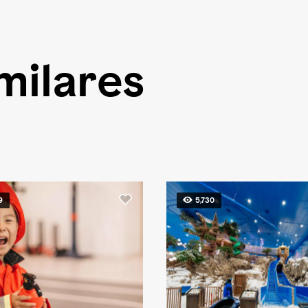
milares
9
5,730