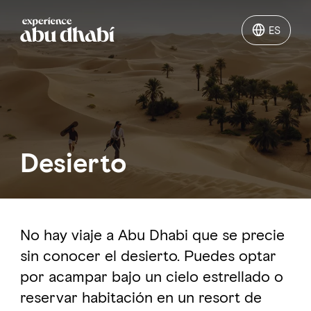
ES
ES
Qué hacer
Qué visitar en Abu Dhabi
Desierto
Planifica tu viaje
No hay viaje a Abu Dhabi que se precie
sin conocer el desierto. Puedes optar
por acampar bajo un cielo estrellado o
reservar habitación en un resort de