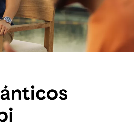
ánticos
bi