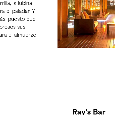
illa, la lubina
ra el paladar. Y
rás, puesto que
abrosos sus
para el almuerzo
Ray's Bar