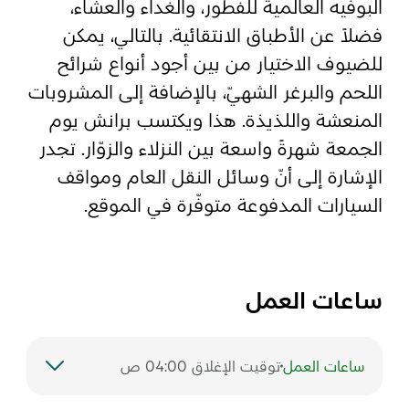
البوفيه العالمية للفطور، والغداء والعشاء،
فضلاً عن الأطباق الانتقائية. بالتالي، يمكن
المفضلة
رسم خريطة
للضيوف الاختيار من بين أجود أنواع شرائح
اللحم والبرغر الشهيّ، بالإضافة إلى المشروبات
المنعشة واللذيذة. هذا ويكتسب برانش يوم
أبو ظبي
الجمعة شهرةً واسعة بين النزلاء والزوّار. تجدر
الإشارة إلى أنّ وسائل النقل العام ومواقف
منطقة العين
السيارات المدفوعة متوفّرة في الموقع.
منطقة الظفرة
دائرة الثقافة والسياحة - أبوظبي
ساعات العمل
مركز أبوظبي الوطني للمعارض والمؤتمرات
ساعات العمل
توقيت الإغلاق 04:00 ص
السبت
12:00 م – 4:00 ص