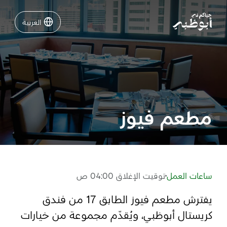
العربية
العربية
نشاطات لا تفوّتها في أبوظبي
دليلك لأبوظبي
مطعم فيوز
فعاليات
خطّط لرحلتك
ساعات العمل
توقيت الإغلاق 04:00 ص
يفترش مطعم فيوز الطابق 17 من فندق
تسجيل الدخول
مسارات
كريستال أبوظبي، ويُقدّم مجموعة من خيارات