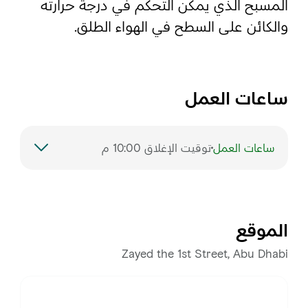
المسبح الذي يمكن التحكم في درجة حرارته
والكائن على السطح في الهواء الطلق.
المفضلة
رسم خريطة
ساعات العمل
أبو ظبي
منطقة العين
ساعات العمل
توقيت الإغلاق 10:00 م
منطقة الظفرة
السبت
10:00 ص – 10:00 م
دائرة الثقافة والسياحة - أبوظبي
الأحد
10:00 ص – 10:00 م
مركز أبوظبي الوطني للمعارض والمؤتمرات
الموقع
الاثنين
10:00 ص – 10:00 م
Zayed the 1st Street, Abu Dhabi
الثلاثاء
10:00 ص – 10:00 م