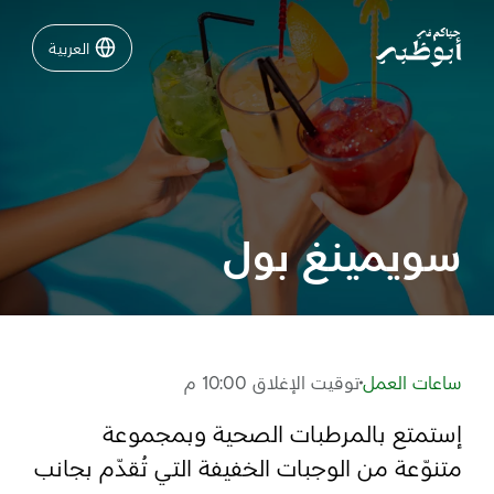
العربية
العربية
نشاطات لا تفوّتها في أبوظبي
دليلك لأبوظبي
سويمينغ بول
فعاليات
خطّط لرحلتك
ساعات العمل
توقيت الإغلاق 10:00 م
إستمتع بالمرطبات الصحية وبمجموعة
تسجيل الدخول
مسارات
متنوّعة من الوجبات الخفيفة التي تُقدّم بجانب