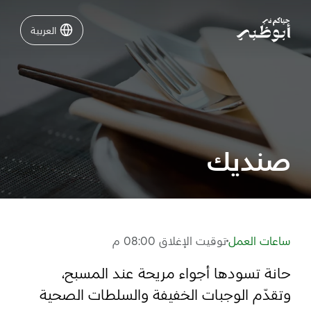
العربية
العربية
نشاطات لا تفوّتها في أبوظبي
دليلك لأبوظبي
صنديك
فعاليات
خطّط لرحلتك
ساعات العمل
توقيت الإغلاق 08:00 م
حانة تسودها أجواء مريحة عند المسبح،
تسجيل الدخول
مسارات
وتقدّم الوجبات الخفيفة والسلطات الصحية