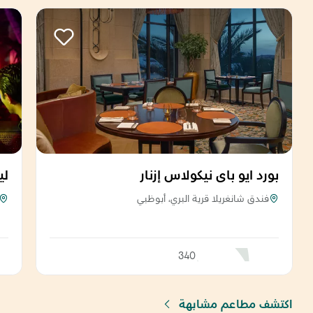
بورد ايو باي نيكولاس إزنار
لي
فندق شانغريلا قرية البري، أبوظبي
340
اكتشف مطاعم مشابهة