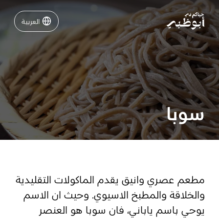
العربية
العربية
نشاطات لا تفوّتها في أبوظبي
دليلك لأبوظبي
سوبا
فعاليات
خطّط لرحلتك
مطعم عصري وانيق يقدم الماكولات التقليدية
والخلاقة والمطبخ الاسيوي. وحيث ان الاسم
تسجيل الدخول
مسارات
يوحي باسم ياباني، فان سوبا هو العنصر