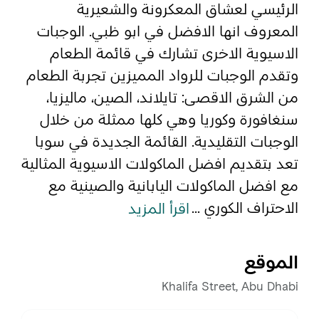
الرئيسي لعشاق المعكرونة والشعيرية
المعروف انها الافضل في ابو ظبي. الوجبات
المفضلة
رسم خريطة
الاسيوية الاخرى تشارك في قائمة الطعام
وتقدم الوجبات للرواد المميزين تجربة الطعام
من الشرق الاقصى: تايلاند، الصين، ماليزيا،
أبو ظبي
سنغافورة وكوريا وهي كلها ممثلة من خلال
منطقة العين
الوجبات التقليدية. القائمة الجديدة في سوبا
تعد بتقديم افضل الماكولات الاسيوية المثالية
منطقة الظفرة
مع افضل الماكولات اليابانية والصينية مع
دائرة الثقافة والسياحة - أبوظبي
الاحتراف الكوري ...
اقرأ المزيد
مركز أبوظبي الوطني للمعارض والمؤتمرات
الموقع
Khalifa Street, Abu Dhabi