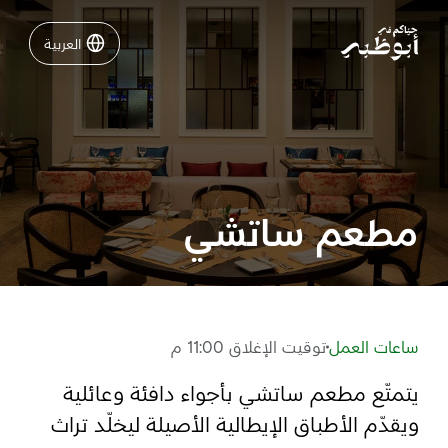
العربية
العربية
نشاطات لا تفوّتها في أبوظبي
دليلك لأبوظبي
مطعم ساتشي
فعاليات
خطّط لرحلتك
ساعات العمل
توقيت الإغلاق 11:00 م
يتمتّع مطعم ساتشي بأجواء دافئة وعائلية
تسجيل الدخول
مسارات
ويقدّم الأطباق الإيطالية الأصيلة ليخلّد تراث