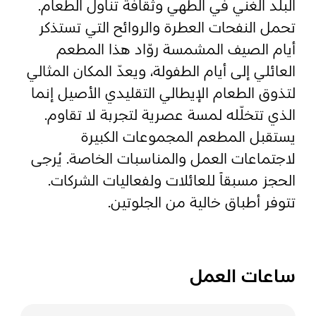
البلد الغني في الطهي وثقافة تناول الطعام.
تحمل النفحات العطرة والروائح التي تستذكر
المفضلة
رسم خريطة
أيام الصيف المشمسة روّاد هذا المطعم
العائلي إلى أيام الطفولة، ويعدّ المكان المثالي
لتذوق الطعام الإيطالي التقليدي الأصيل إنما
أبو ظبي
الذي تتخلّله لمسة عصرية لتجربة لا تقاوم.
يستقبل المطعم المجموعات الكبيرة
منطقة العين
لاجتماعات العمل والمناسبات الخاصة. يُرجى
منطقة الظفرة
الحجز مسبقاً للعائلات ولفعاليات الشركات.
دائرة الثقافة والسياحة - أبوظبي
تتوفر أطباق خالية من الجلوتين.
مركز أبوظبي الوطني للمعارض والمؤتمرات
ساعات العمل