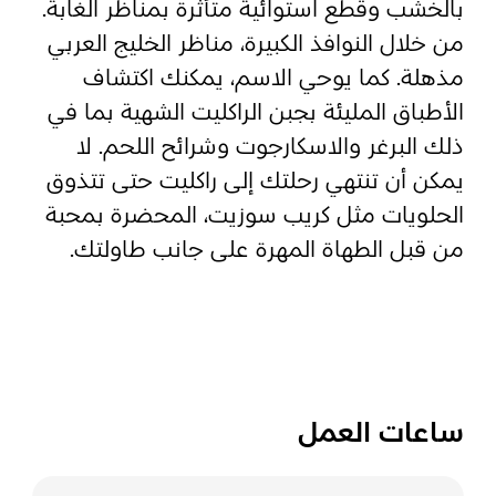
بالخشب وقطع استوائية متأثرة بمناظر الغابة.
من خلال النوافذ الكبيرة، مناظر الخليج العربي
المفضلة
رسم خريطة
مذهلة. كما يوحي الاسم، يمكنك اكتشاف
الأطباق المليئة بجبن الراكليت الشهية بما في
ذلك البرغر والاسكارجوت وشرائح اللحم. لا
أبو ظبي
يمكن أن تنتهي رحلتك إلى راكليت حتى تتذوق
الحلويات مثل كريب سوزيت، المحضرة بمحبة
منطقة العين
من قبل الطهاة المهرة على جانب طاولتك.
منطقة الظفرة
دائرة الثقافة والسياحة - أبوظبي
مركز أبوظبي الوطني للمعارض والمؤتمرات
ساعات العمل