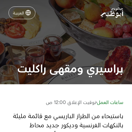
العربية
العربية
نشاطات لا تفوّتها في أبوظبي
دليلك لأبوظبي
براسيري ومقهى راكليت
فعاليات
خطّط لرحلتك
ساعات العمل
توقيت الإغلاق 12:00 ص
باستيحاء من الطراز الباريسي مع قائمة مليئة
تسجيل الدخول
مسارات
بالنكهات الفرنسية وديكور جديد محاط