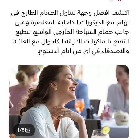
اكتشف افضل وجهة لتناول الطعام الطارج في
المفضلة
رسم خريطة
نهام. مع الديكورات الداخلية المعاصرة وعلى
جانب حمام السباحة الخارجي الواسع، تتطيع
التمتع بالماكولات الانيقة الكاجوال مع العائلة
أبو ظبي
والاصدقاء في اي من ايام الاسبوع.
منطقة العين
منطقة الظفرة
دائرة الثقافة والسياحة - أبوظبي
مركز أبوظبي الوطني للمعارض والمؤتمرات
1/5