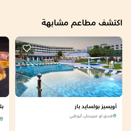
اكتشف مطاعم مشابهة
أويسيز بولسايد بار
بل
فندق لو ميريديان، أبوظبي