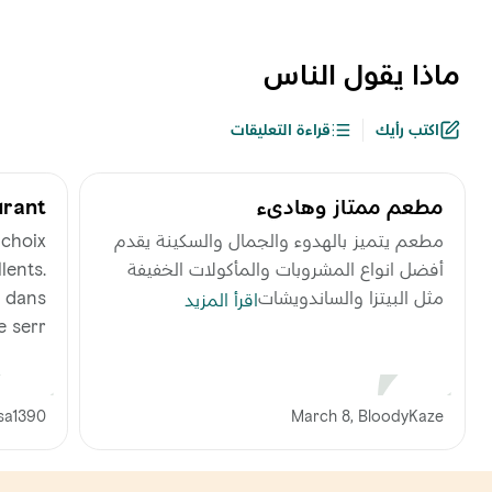
ماذا يقول الناس
اكتب رأيك
قراءة التعليقات
مطعم ممتاز وهاديء
urant
مطعم يتميز بالهدوء والجمال والسكينة يقدم
 choix
أفضل انواع المشروبات والمأكولات الخفيفة
llents.
مثل البيتزا والساندويشات
e dans
اقرأ المزيد
 serr...
March 8, BloodyKaze
isa1390