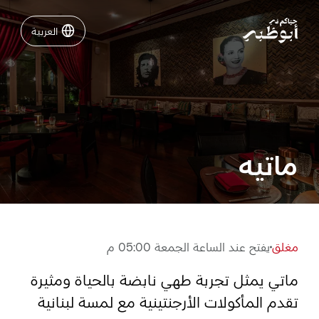
العربية
العربية
نشاطات لا تفوّتها في أبوظبي
دليلك لأبوظبي
ماتيه
فعاليات
خطّط لرحلتك
مغلق
يفتح عند الساعة الجمعة 05:00 م
ماتي يمثل تجربة طهي نابضة بالحياة ومثيرة
تسجيل الدخول
مسارات
تقدم المأكولات الأرجنتينية مع لمسة لبنانية