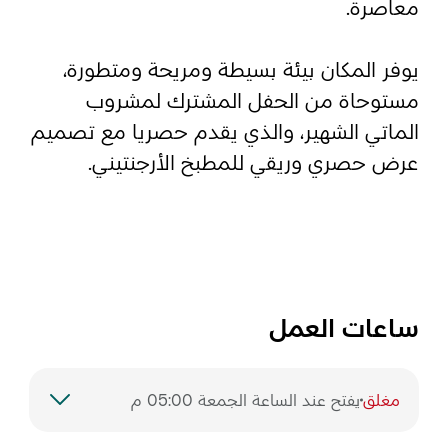
معاصرة.
المفضلة
رسم خريطة
يوفر المكان بيئة بسيطة ومريحة ومتطورة،
مستوحاة من الحفل المشترك لمشروب
الماتي الشهير، والذي يقدم حصريا مع تصميم
أبو ظبي
عرض حصري وريقي للمطبخ الأرجنتيني.
منطقة العين
منطقة الظفرة
دائرة الثقافة والسياحة - أبوظبي
ساعات العمل
مركز أبوظبي الوطني للمعارض والمؤتمرات
مغلق
يفتح عند الساعة الجمعة 05:00 م
السبت
1:00 م – 12:00 ص