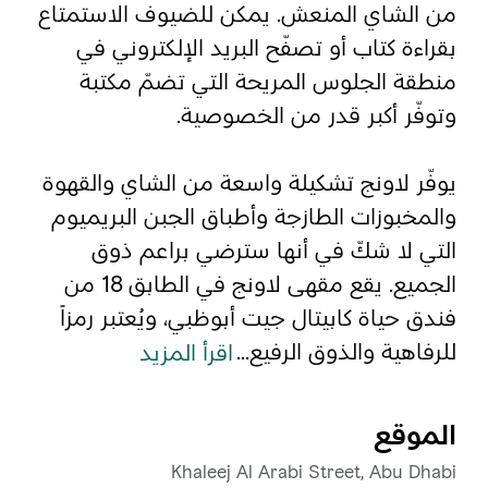
من الشاي المنعش. يمكن للضيوف الاستمتاع
بقراءة كتاب أو تصفّح البريد الإلكتروني في
المفضلة
رسم خريطة
منطقة الجلوس المريحة التي تضمّ مكتبة
وتوفّر أكبر قدر من الخصوصية.
أبو ظبي
يوفّر لاونج تشكيلة واسعة من الشاي والقهوة
منطقة العين
والمخبوزات الطازجة وأطباق الجبن البريميوم
التي لا شكّ في أنها سترضي براعم ذوق
منطقة الظفرة
الجميع. يقع مقهى لاونج في الطابق 18 من
دائرة الثقافة والسياحة - أبوظبي
فندق حياة كابيتال جيت أبوظبي، ويُعتبر رمزاً
للرفاهية والذوق الرفيع
...
اقرأ المزيد
مركز أبوظبي الوطني للمعارض والمؤتمرات
الموقع
Khaleej Al Arabi Street, Abu Dhabi