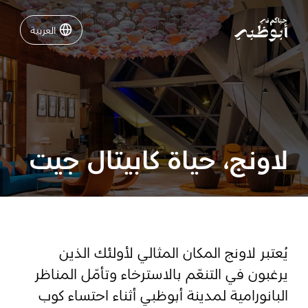
العربية
العربية
نشاطات لا تفوّتها في أبوظبي
دليلك لأبوظبي
لاونج، حياة كابيتال جيت
فعاليات
خطّط لرحلتك
يُعتبر لاونج المكان المثالي لأولئك الذين
يرغبون في التنعّم بالاسترخاء وتأمّل المناظر
تسجيل الدخول
مسارات
البانورامية لمدينة أبوظبي أثناء احتساء كوب