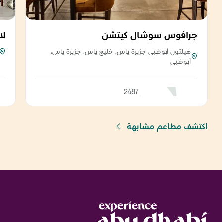
جرافوس سوشال كيتشن
لا
هيلتون أبوظبي جزيرة ياس، خليج ياس، جزيرة ياس،
أبوظبي
2487
اكتشف مطاعم مشابهة