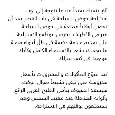
ألقِ بتعبك بعيداً عندما تتوجه إلى لوب
المفضلة
رسم خريطة
استراحة حوض السباحة في باب القصر بعد أن
تقضي أوقاتاً ممتعة في حوض السباحة
مترامي الأطراف. يحرص موظّفو الاستراحة
أبو ظبي
على تقديم خدمة دقيقة في ظلّ أجواء مرحة
منطقة العين
ما يجعلك تشعر بالاسترخاء الكامل وكأنك
موجود في كنف منزلك.
منطقة الظفرة
دائرة الثقافة والسياحة - أبوظبي
كما تتنوّع المأكولات والمشروبات بأسعار
مدروسة حتى تبقى نشيطاً طوال الوقت.
مركز أبوظبي الوطني للمعارض والمؤتمرات
سيسعد الضيوف بتأمل الخليج العربي الرائع
بألوانه المذهلة عند مغيب الشمس وهم
يستمتعون بوقتهم في الاستراحة.