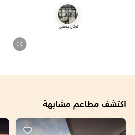
لوكال ممشى
اكتشف مطاعم مشابهة