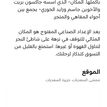
بأكملها. المكان- الذي أسسه جاكسون بريت
والأخوين جاسم وزايد الخوري- يجمع بين
المفضلة
رسم خريطة
أجواء المقاهي والمتجر.
يعد الإعداد الصناعي المفتوح هو المكان
أبو ظبي
المثالي للتوقف في نزهة على شاطئ البحر
لتناول القهوة أو غيرها. استمتع بالقليل من
منطقة العين
التسوق كتذكار لرحلتك.
منطقة الظفرة
دائرة الثقافة والسياحة - أبوظبي
الموقع
مركز أبوظبي الوطني للمعارض والمؤتمرات
ممشى السعديات، جزيرة السعديات