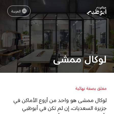
العربية
العربية
نشاطات لا تفوّتها في أبوظبي
دليلك لأبوظبي
لوكال ممشى
فعاليات
خطّط لرحلتك
مغلق بصفة نهائية
لوكال ممشى هو واحد من أروع الأماكن في
تسجيل الدخول
مسارات
جزيرة السعديات، إن لم تكن في أبوظبي