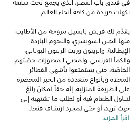
في فندق باب القصر، الذي يجمع تحت سقفه
نكهات فريدة من كافة أنحاء العالم.
المفضلة
رسم خريطة
يقدّم لك فريش بايسيل مروحة من الأطايب
منها الجبن السويسري، واللحوم الباردة
أبو ظبي
الإيطالية، والزيتون وزيت الزيتون اليوناني،
والكمأ الفرنسي. ولمحبي المخبوزات حصّتهم
منطقة العين
الخاصّة، حتى يستمتعوا بأشهى الفطائر
منطقة الظفرة
المحلاة وبأنواع متعددة من الخبز المحضرة
دائرة الثقافة والسياحة - أبوظبي
على الطريقة المنزلية. إنّه حقاً لمكانٌ رائعٌ
لتناول الطعام فيه أو لطلب ما تشتهيه إلى
مركز أبوظبي الوطني للمعارض والمؤتمرات
حيث تريد، أو حتى لمجرد ارتشاف فنجا
...
اقرأ المزيد