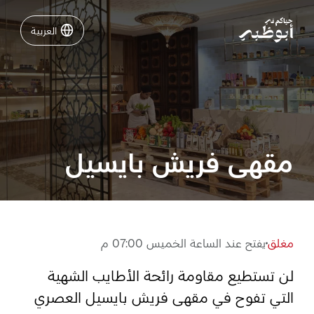
العربية
العربية
نشاطات لا تفوّتها في أبوظبي
دليلك لأبوظبي
مقهى فريش بايسيل
فعاليات
خطّط لرحلتك
مغلق
يفتح عند الساعة الخميس 07:00 م
لن تستطيع مقاومة رائحة الأطايب الشهية
تسجيل الدخول
مسارات
التي تفوح في مقهى فريش بايسيل العصري