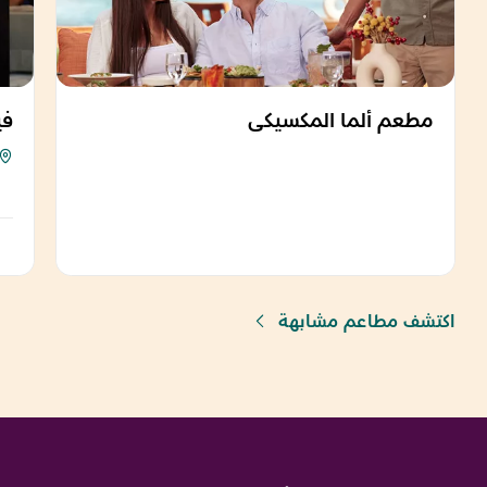
مطعم ألما المكسيكي
في
اكتشف مطاعم مشابهة