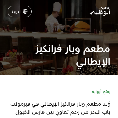
العربية
العربية
نشاطات لا تفوّتها في أبوظبي
مطعم وبار فرانكيز
دليلك لأبوظبي
الإيطالي
فعاليات
خطّط لرحلتك
يفتح أبوابه
وُلد مطعم وبار فرانكيز الإيطالي في فيرمونت
تسجيل الدخول
مسارات
باب البحر من رحم تعاونٍ بين فارس الخيول