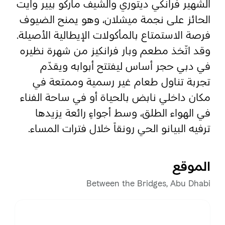
الشهير فرانكي ديتوري والشيف ماركو بيير وايت
الحائز على نجمة ميشلان، وهو يمنح الضيوف
المفضلة
رسم خريطة
فرصة الاستمتاع بالمأكولات الإيطالية الأصيلة.
وقد اتّخذ مطعم وبار فرانكيز من شهرة نظيره
في دبي حجر أساس ليفتتح أبوابه ويقدّم
أبو ظبي
تجربة تناول طعام غير رسمية وممتعة في
مكان داخلي نابض بالحياة أو في ساحة الفناء
منطقة العين
في الهواء الطلق، وسط أجواءٍ رائعة يزيدها
منطقة الظفرة
ترفيه البيانو الحي رونقاً خلال فترات المساء.
دائرة الثقافة والسياحة - أبوظبي
الموقع
مركز أبوظبي الوطني للمعارض والمؤتمرات
Between the Bridges, Abu Dhabi