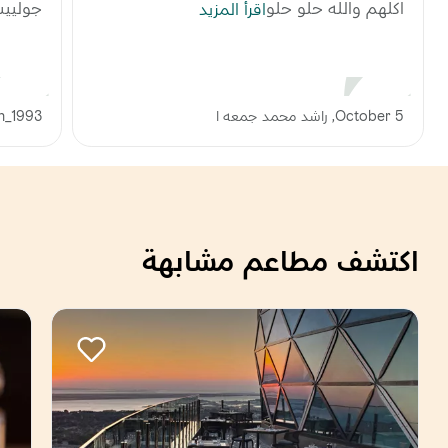
اكلهم والله حلو حلو
جولييت
اقرأ المزيد
October 5, راشد محمد جمعه ا
h_1993
اكتشف مطاعم مشابهة