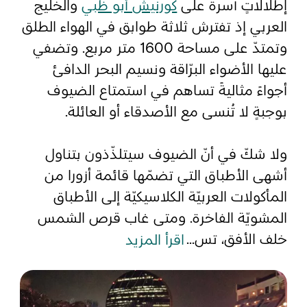
إطلالاتٍ آسرة على
كورنيش أبو ظبي
والخليج
العربي إذ تفترش ثلاثة طوابق في الهواء الطلق
المفضلة
رسم خريطة
وتمتدّ على مساحة 1600 متر مربع. وتضفي
عليها الأضواء البرّاقة ونسيم البحر الدافئ
أجواءً مثاليةً تساهم في استمتاع الضيوف
أبو ظبي
بوجبةٍ لا تُنسى مع الأصدقاء أو العائلة.
منطقة العين
ولا شكّ في أنّ الضيوف سيتلذّذون بتناول
منطقة الظفرة
أشهى الأطباق التي تضمّها قائمة أزورا من
دائرة الثقافة والسياحة - أبوظبي
المأكولات العربيّة الكلاسيكيّة إلى الأطباق
المشويّة الفاخرة. ومتى غاب قرص الشمس
مركز أبوظبي الوطني للمعارض والمؤتمرات
خلف الأفق، تس
...
اقرأ المزيد