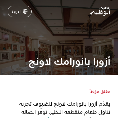
العربية
العربية
نشاطات لا تفوّتها في أبوظبي
دليلك لأبوظبي
أزورا بانورامك لاونج
فعاليات
خطّط لرحلتك
مغلق مؤقتاً
يقدّم أزورا بانورامك لاونج للضيوف تجربة
تسجيل الدخول
مسارات
تناول طعام منقطعة النظير. توفّر الصالة