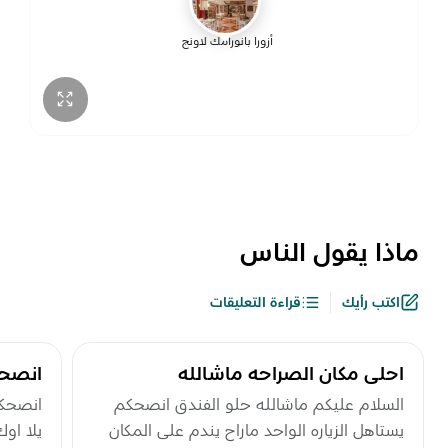
أزورا بانورامك لاونج
ماذا يقول الناس
اكتب رأيك
قراءة التعليقات
احلى مكان الصراحه ماشالله
انصحك
السلام عليكم ماشالله حلو الفندق انصحكم
يستاهل الزياره الواحد ماراح يندم على المكان
يلا اوك