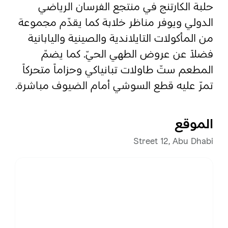
حلبة الكارتنج في منتجع الفرسان الرياضي
الدولي ويوفر مناظر خلابة كما يقدّم مجموعة
المفضلة
رسم خريطة
من المأكولات التايلاندية والصينية واليابانية
فضلاً عن عروض الطهي الحيّ. كما يضمّ
المطعم ستّ طاولات تبانياكي وحزاماً متحركاً
أبو ظبي
تمرّ عليه قطع السوشي أمام الضيوف مباشرة.
منطقة العين
منطقة الظفرة
الموقع
Street 12, Abu Dhabi
دائرة الثقافة والسياحة - أبوظبي
مركز أبوظبي الوطني للمعارض والمؤتمرات