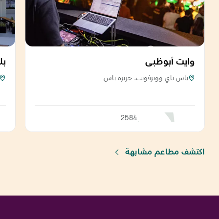
وايت أبوظبي
بل
ياس باي ووترفونت، جزيرة ياس
2584
اكتشف مطاعم مشابهة