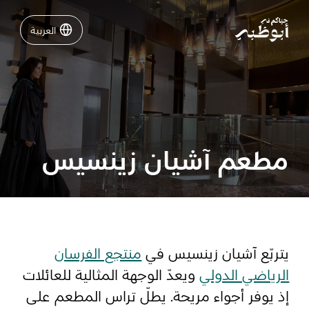
العربية
العربية
نشاطات لا تفوّتها في أبوظبي
دليلك لأبوظبي
مطعم آشيان زينسيس
فعاليات
خطّط لرحلتك
يتربّع آشيان زينسيس في
منتجع الفرسان
الرياضي الدولي
ويعدّ الوجهة المثالية للعائلات
تسجيل الدخول
مسارات
إذ يوفر أجواء مريحة. يطلّ تراس المطعم على