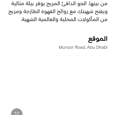
من بينها. الجو الدافئ المريح يوفر بيئة مثالية
ويفتح شهيتك مع روائح القهوة الطازجة ومزيج
المفضلة
رسم خريطة
من المأكولات المحلية والعالمية الشهية.
الموقع
أبو ظبي
Muroor Road, Abu Dhabi
منطقة العين
منطقة الظفرة
دائرة الثقافة والسياحة - أبوظبي
مركز أبوظبي الوطني للمعارض والمؤتمرات