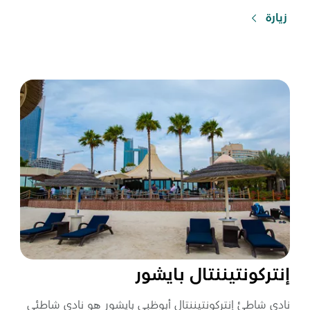
زيارة
إنتركونتيننتال بايشور
نادي شاطئ إنتركونتيننتال أبوظبي بايشور هو نادي شاطئي