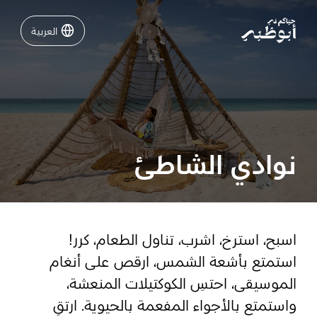
العربية
العربية
نشاطات لا تفوّتها في أبوظبي
دليلك لأبوظبي
نوادي الشاطئ
فعاليات
خطّط لرحلتك
اسبح، استرخ، اشرب، تناول الطعام، كرر!
استمتع بأشعة الشمس، ارقص على أنغام
الموسيقى، احتسِ الكوكتيلات المنعشة،
تسجيل الدخول
مسارات
واستمتع بالأجواء المفعمة بالحيوية. ارتقِ